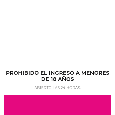
A partir de las 4am
$8.000.-
Todos los pernoctes finalizan a las 14pm e incluyen
desayuno.
PROHIBIDO EL INGRESO A MENORES
DE 18 AÑOS
ABIERTO LAS 24 HORAS.