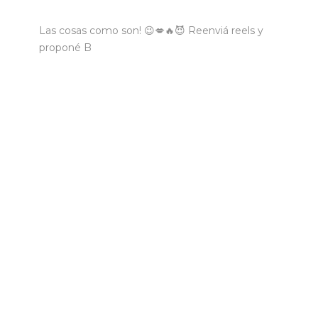
Las cosas como son! 😉💋🔥😈 Reenviá reels y
proponé B