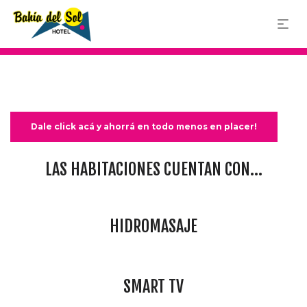
Bahía Blanca 1137, Buenos Aires
11 4636 2464
11 5229-2852
Vos y tu pareja tienen entre 18
y 25 años?
Dale click acá y ahorrá en todo menos en placer!
LAS HABITACIONES CUENTAN CON...
HIDROMASAJE
SMART TV