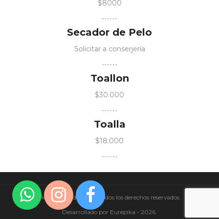
$8000
Secador de Pelo
Solicitar a conserjería
Toallon
$30.000
Toalla
$18.000
Hotel Bahía del Sol © Todos los derechos reservados.
Desarrollado por
Eurepika
- 2026.