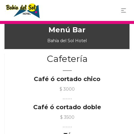
Bahía Blanca 1137, Buenos Aires
11 4636 2464
11 5229-2852
Menú Bar
Bahía del Sol Hotel
Cafetería
Café ó cortado chico
$ 3000
Café ó cortado doble
$ 3500